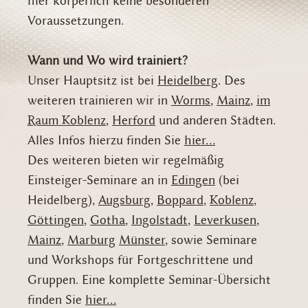
hier körperlich keine besonderen
Voraussetzungen.
Wann und Wo wird trainiert?
Unser Hauptsitz ist bei
Heidelberg
. Des
weiteren trainieren wir in
Worms
,
Mainz
,
im
Raum Koblenz
,
Herford
und anderen Städten.
Alles Infos hierzu finden Sie
hier...
Des weiteren bieten wir regelmäßig
Einsteiger-Seminare an in
Edingen
(bei
Heidelberg),
Augsburg
,
Boppard
,
Koblenz
,
Göttingen
,
Gotha
,
Ingolstadt
,
Leverkusen
,
Mainz
,
Marburg
Münster
, sowie Seminare
und Workshops für Fortgeschrittene und
Gruppen. Eine komplette Seminar-Übersicht
finden Sie
hier...